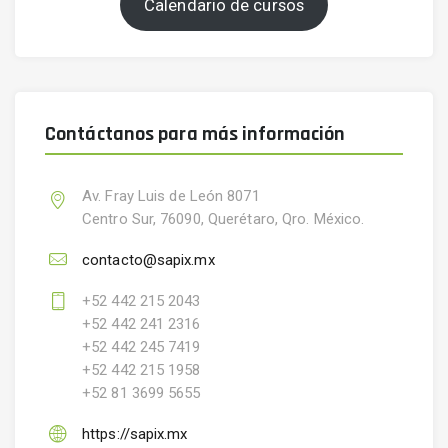
Calendario de cursos
Contáctanos para más información
Av. Fray Luis de León 8071
Centro Sur, 76090, Querétaro, Qro. México.
contacto@sapix.mx
+52 442 215 2043
+52 442 241 2316
+52 442 245 7419
+52 442 215 1958
+52 81 3699 5655
https://sapix.mx