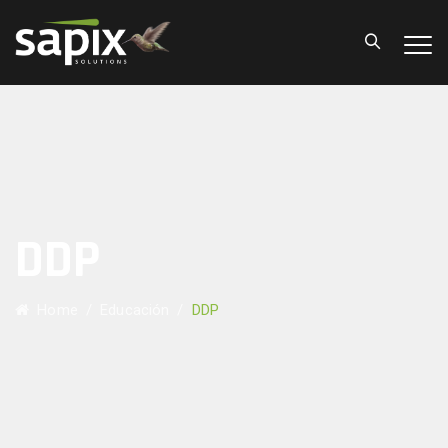
DDP
Home
/
Educación
/
DDP