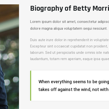
Biography of Betty Morr
Lorem ipsum dolor sit amet, consectetur adipisci
dolore magna aliqua voluptatem sequi nesciunt.
Duis aute irure dolor in reprehenderit in voluptate 
Excepteur sint occaecat cupidatat non proident, s
laborum. Sed ut perspiciatis unde omnis iste na
laudantium, totam rem aperiam, eaque ipsa quae ab
When everything seems to be going
takes off against the wind, not with 