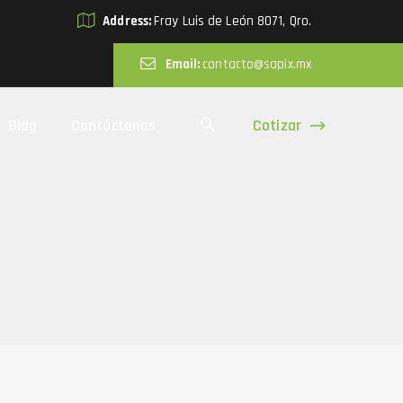
Address:
Fray Luis de León 8071, Qro.
Email:
contacto@sapix.mx
Cotizar
Blog
Contáctenos