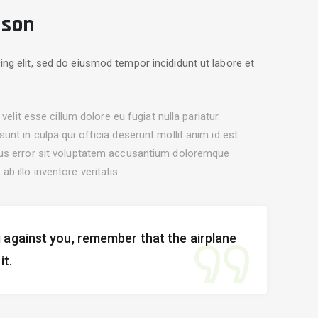
ison
ng elit, sed do eiusmod tempor incididunt ut labore et
velit esse cillum dolore eu fugiat nulla pariatur.
unt in culpa qui officia deserunt mollit anim id est
tus error sit voluptatem accusantium doloremque
 illo inventore veritatis.
 against you, remember that the airplane
it.