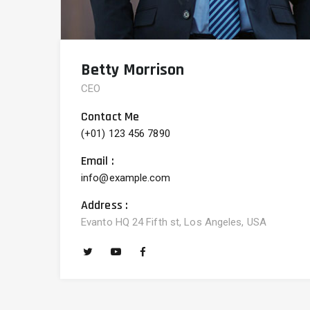
Betty Morrison
CEO
Contact Me
(+01) 123 456 7890
Email :
info@example.com
Address :
Evanto HQ 24 Fifth st, Los Angeles, USA