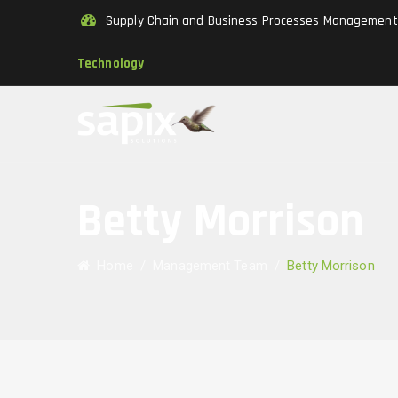
Supply Chain and Business Processes Managemen
Technology
Betty Morrison
Home
/
Management Team
/
Betty Morrison