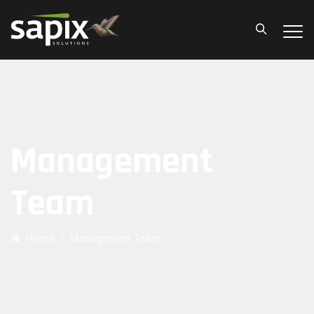
Management
Team
Home
/
Management Team