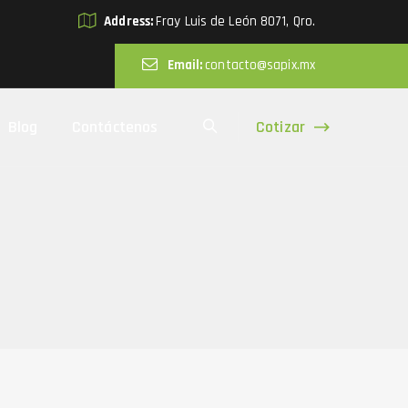
Address:
Fray Luis de León 8071, Qro.
Email:
contacto@sapix.mx
Cotizar
Blog
Contáctenos