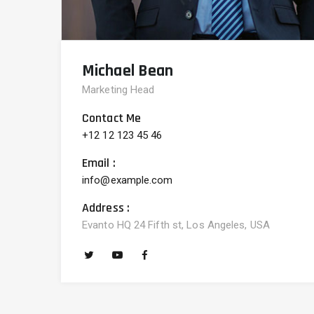
Michael Bean
Marketing Head
Contact Me
+12 12 123 45 46
Email :
info@example.com
Address :
Evanto HQ 24 Fifth st, Los Angeles, USA