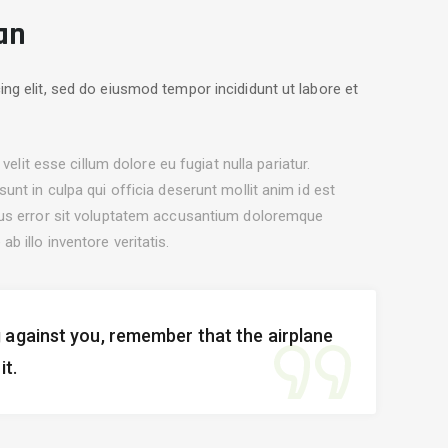
an
ng elit, sed do eiusmod tempor incididunt ut labore et
velit esse cillum dolore eu fugiat nulla pariatur.
unt in culpa qui officia deserunt mollit anim id est
tus error sit voluptatem accusantium doloremque
 illo inventore veritatis.
 against you, remember that the airplane
it.